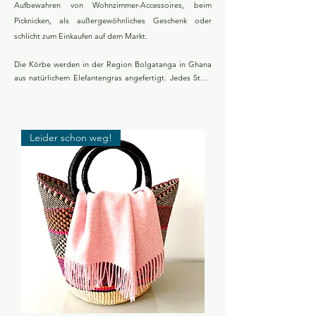
Aufbewahren von Wohnzimmer-Accessoires, beim
Picknicken, als außergewöhnliches Geschenk oder
schlicht zum Einkaufen auf dem Markt.
Die Körbe werden in der Region Bolgatanga in Ghana 
aus natürlichem Elefantengras angefertigt. Jedes Stück 
ist ein Unikat, das in aufwändiger Handarbeit gefertigt 
wird. Diese stilvollen Aufbewahrungslösungen 
beeindrucken durch ihre Langlebigkeit, Vielseitigkeit 
und ihr unverkennbares Design. Frauen spielen eine 
Leider schon weg!
zentrale Rolle in der gesamten Produktionskette – von 
der Ernte des Elefantengrases bis hin zur Fertigung der 
farbenfrohen Eyecatcher. Diese Arbeit ermöglicht den 
ghanaischen Kunsthandwerkerinnen eine finanzielle 
Existenzsicherung und gleichzeitig den Erhalt des 
kulturellen Erbes der Korbflechtkunst.