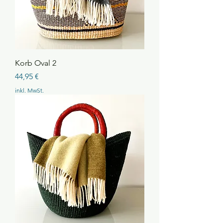
Korb Oval 2
Preis
44,95 €
inkl. MwSt.