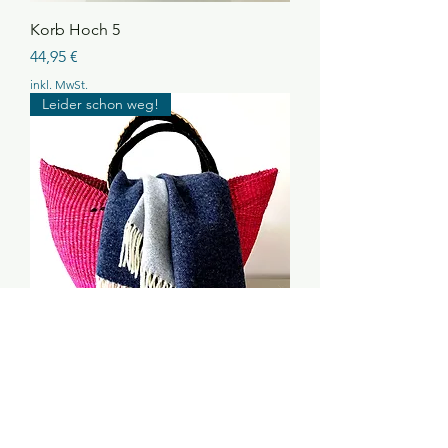
Korb Hoch 5
Preis
44,95 €
inkl. MwSt.
Leider schon weg!
Korb Hoch 3
Nicht verfügbar
Leider schon weg!