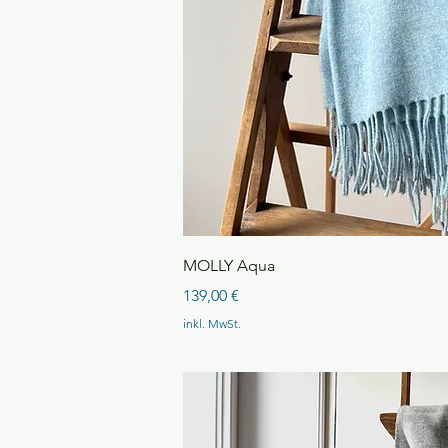
Schnellansi
MOLLY Aqua
Preis
139,00 €
inkl. MwSt.