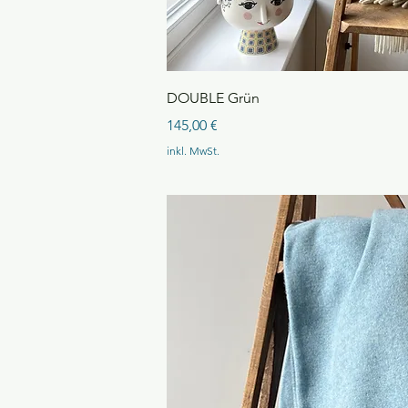
Schnellansi
DOUBLE Grün
Preis
145,00 €
inkl. MwSt.