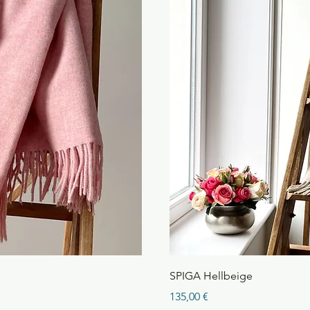
cht
Sc
SPIGA Hellbeige
Preis
135,00 €