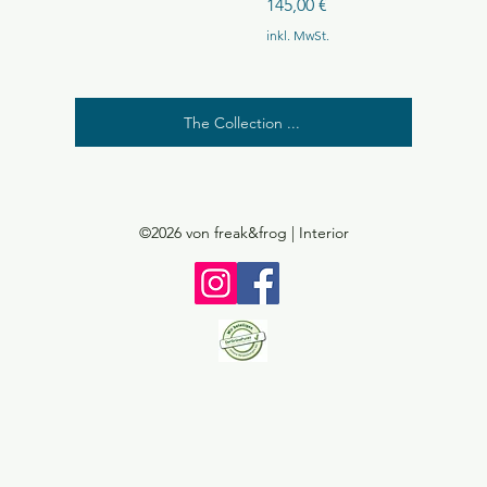
Preis
145,00 €
inkl. MwSt.
The Collection ...
©2026
von freak&frog | Interior