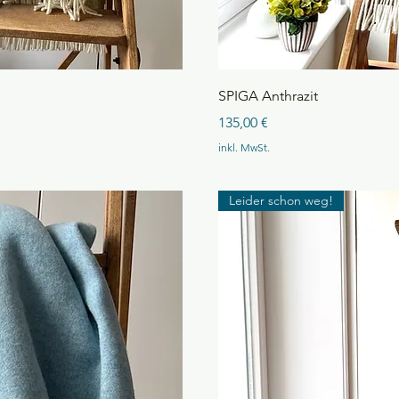
cht
Sc
SPIGA Anthrazit
Preis
135,00 €
inkl. MwSt.
Leider schon weg!