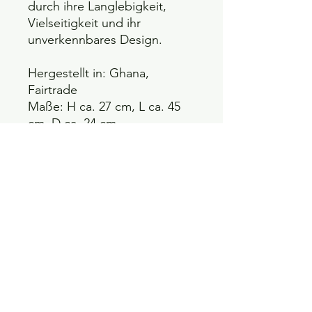
durch ihre Langlebigkeit,
Vielseitigkeit und ihr
unverkennbares Design.
Hergestellt in: Ghana,
Fairtrade
Maße:
H ca. 27 cm,
L ca. 45
cm,
D ca. 24 cm
Mit Leder umwickeltem
Henkel
Jeder Korb ist einzigartig und
mit Liebe von Hand
gefertigt!
Daher können sie kleine
Unregelmäßigkeiten und
Farbabweichungen
aufweisen.