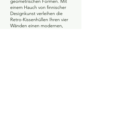
geometrischen Formen. Mit
einem Hauch von finnischer
Designkunst verleihen die
Retro-Kissenhüllen Ihren vier
Wänden einen modernen,
eleganten Auftritt - raffiniert
und individuell!
Sehr gut zu kombinieren mit
Retro Kupferrot!
Maße: ca 45x45 cm
Stoff: 90% Baumwolle, 10%
Wolle
Farbe: paprika, beige,
schwarz
Auflage: 6 Kissenhüllen,
davon 2 mit Bommeln und 4
mit Samtpaspel