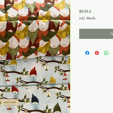
Preis
89,95 €
inkl. MwSt.
N