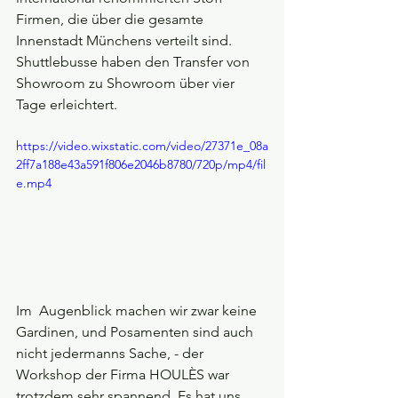
Firmen, die über die gesamte 
Innenstadt Münchens verteilt sind. 
Shuttlebusse haben den Transfer von 
Showroom zu Showroom über vier 
Tage erleichtert.
https://video.wixstatic.com/video/27371e_08a
2ff7a188e43a591f806e2046b8780/720p/mp4/fil
e.mp4
Im  Augenblick machen wir zwar keine 
Gardinen, und Posamenten sind auch 
nicht jedermanns Sache, - der 
Workshop der Firma HOULÈS war 
trotzdem sehr spannend. Es hat uns 